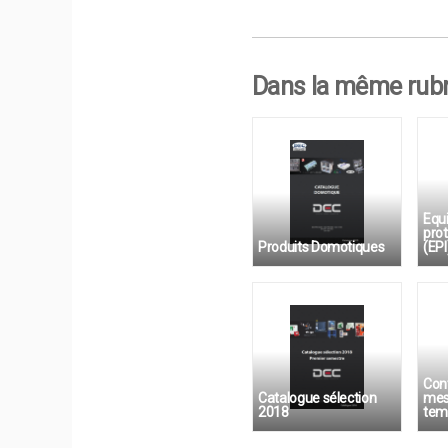
Dans la même rubr
Equ
prot
Produits Domotiques
(EPI
Maison domotique,
Outi
alarme, coffrets
Cont
Catalogue sélection
mes
2018
tem