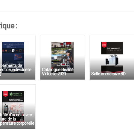
ique :
ipements de
ection individuelle
Catalogue Réalité
)
Virtuelle 2021
Salle immersive 3D
llage pour électricien
Système CAVE
rôle d’accès avec
ure de la
pérature corporelle