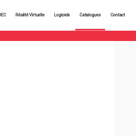
s contenus et services adaptés
OK
 DEC
Réalité Virtuelle
Logiciels
Catalogues
Contact