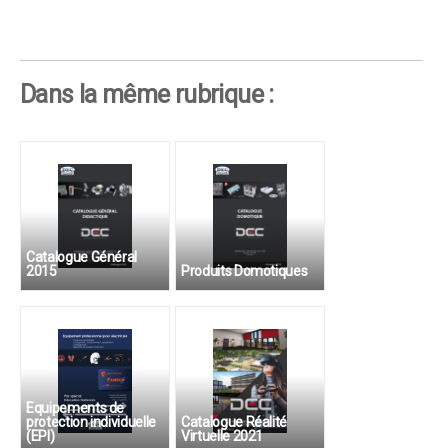
Dans la même rubrique :
Catalogue Général
2015
Produits Domotiques
Maison domotique,
alarme, coffrets
Equipements de
protection individuelle
Catalogue Réalité
(EPI)
Virtuelle 2021