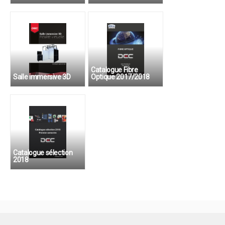
Outillage pour électricien
Catalogue Fibre
Salle immersive 3D
Optique 2017/2018
Système CAVE
Catalogue sélection
2018