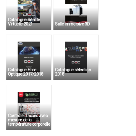
Catalogue Réalité
Virtuelle 2021
Salle immersive 3D
Système CAVE
Catalogue Fibre
Catalogue sélection
Optique 2017/2018
2018
Contrôle d’accès avec
mesure de la
température corporelle