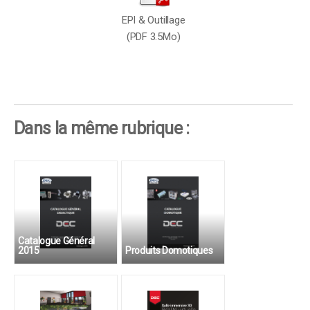
EPI & Outillage
(PDF 3.5Mo)
Dans la même rubrique :
Catalogue Général
2015
Produits Domotiques
Maison domotique,
alarme, coffrets