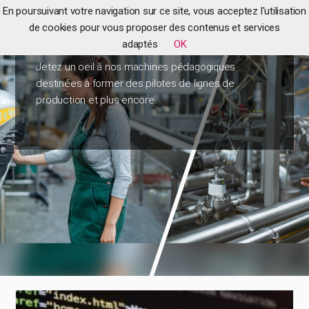
En poursuivant votre navigation sur ce site, vous acceptez l'utilisation
de cookies pour vous proposer des contenus et services
Nos maquettes pédagogiques
adaptés
OK
Jetez un oeil à nos machines pédagogiques
destinées à former des pilotes de lignes de
production et plus encore.