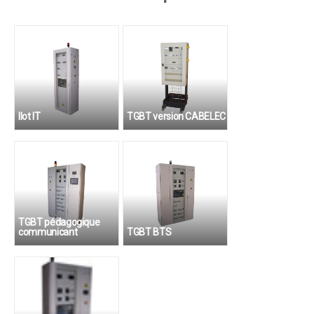
Ilot IT
TGBT version CABELEC
CAP Pro ELEC
TGBT pédagogique
communicant
TGBT BTS
BAC Pro ELEEC
BTS Électrotechnique