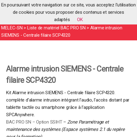
En poursuivant votre navigation sur ce site, vous acceptez l'utilisation
de cookies pour vous proposer des contenus et services
adaptés
OK
Accueil
>
Produits
>
Produits pédagogiques
>
Systèmes BAC PRO
MELEC-SN
>
Liste de matériel BAC PRO SN
>
Alarme intrusion
SIEMENS - Centrale filaire SCP4320
Alarme intrusion SIEMENS - Centrale
filaire SCP4320
Kit Alarme intrusion SIEMENS - Centrale filaire SCP4320.
complète d’alarme intrusion intégrant l’audio, l’accès distant par
tablette tactile ou smartphone grâce à l’application
SPCAnywhere.
BAC PRO SN – Option SSIHT
–
Zone Paramétrage et
maintenance des systèmes (Espace systèmes 2.1 du repère
pour la formation)