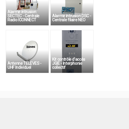
Alarme intrusion
SECTEC - Centrale
Alarme intrusion DSC -
Radio ICONNECT
Centrale filaire NEO
Kit contrôle d’accès
Antenne TELEVES -
JGIE - Interphonie
UHF Individuel
collectif