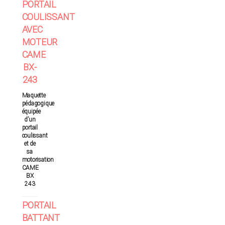
PORTAIL
COULISSANT
AVEC
MOTEUR
CAME
BX-
243
Maquette
pédagogique
équipée
d’un
portail
coulissant
et de
sa
motorisation
CAME
BX
243
PORTAIL
BATTANT