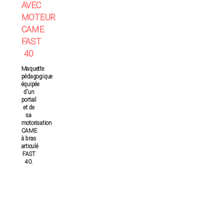
AVEC
MOTEUR
CAME
FAST
40
Maquette
pédagogique
équipée
d’un
portail
et de
sa
motorisation
CAME
à bras
articulé
FAST
40.