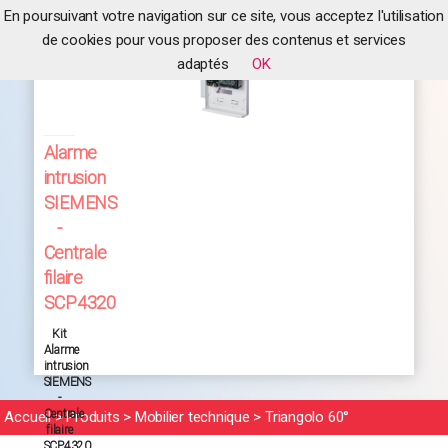
En poursuivant votre navigation sur ce site, vous acceptez l'utilisation
de cookies pour vous proposer des contenus et services
adaptés
OK
Alarme
intrusion
SIEMENS
-
Centrale
filaire
SCP4320
Kit
Alarme
intrusion
SIEMENS
-
Centrale
Accueil
>
Produits
>
Mobilier technique
>
Triangolo 60°
filaire
SCP4320.