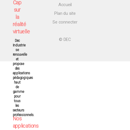
Cap
Accueil
sur
Plan du site
la
Se connecter
réalité
virtuelle
© DEC
Dec
Industrie
se
renouvelle
et
propose
des
applications
pédagogiques
haut
de
gamme
pour
tous
les
secteurs
professionnels.
Nos
applications