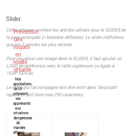
Slider
Cette rubrique contient les articles utilisés pour le SLIDER de
Prévention
la page principale (= bannière défilante). Le slider n’affichera
des
que les 3 articles les plus récents.
risques
en
Pour visualiser une image dans le SLIDER, il faut ajouter un
réalité
LOGO de préférence avec la taille supérieure ou égale à
virtuelle
1024*1024 px.
Nos
applications
Le texte qui l’accompagne doit être écrit dans "descriptif
de VR
préparent
rapide" et doit faire max 250 caractères.
vos
apprenants
aux
situations
dangereuses
de
manière
efficace