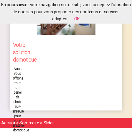
En poursuivant votre navigation sur ce site, vous acceptez l'utilisation
de cookies pour vous proposer des contenus et services
adaptés
OK
Votre
solution
domotique
Nous
vous
offrons
tout
un
panel
de
choix
sur-
mesure
pour
votre
Accueil
>
Sommaire
>
Slider
matériel
domotique