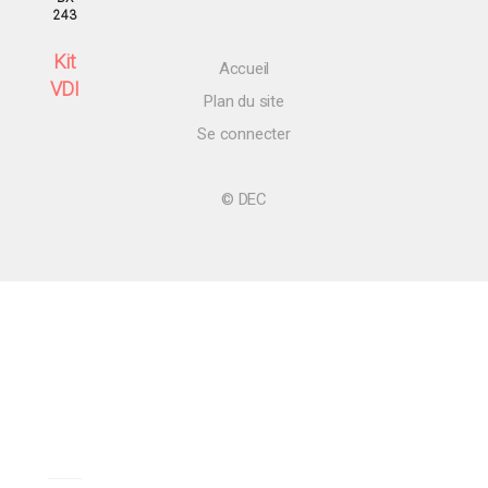
243
Kit
Accueil
VDI
Plan du site
Se connecter
© DEC