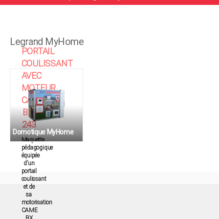
Legrand MyHome
PORTAIL
COULISSANT
AVEC
MOTEUR
CAME
BX-
243
Domotique MyHome
Maquette
pédagogique
équipée
d’un
portail
coulissant
et de
sa
motorisation
CAME
BX