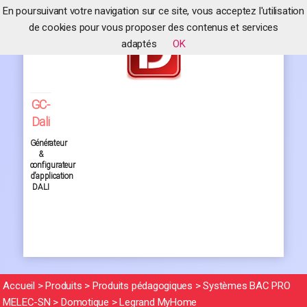
En poursuivant votre navigation sur ce site, vous acceptez l'utilisation
de cookies pour vous proposer des contenus et services
adaptés
OK
GC-
Dali
Générateur
&
configurateur
d’application
DALI
Accueil
>
Produits
>
Produits pédagogiques
>
Systèmes BAC PRO
MELEC-SN
>
Domotique
>
Legrand MyHome