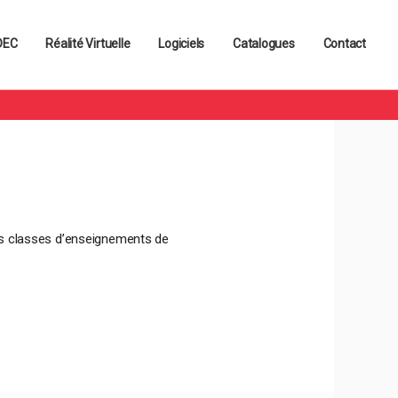
s contenus et services adaptés
OK
 DEC
Réalité Virtuelle
Logiciels
Catalogues
Contact
es classes d’enseignements de