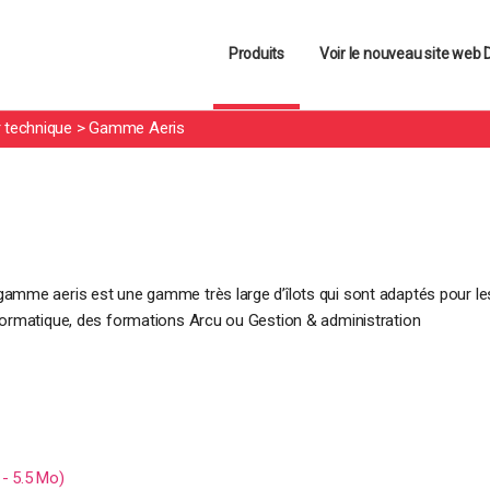
 ce site, vous acceptez l'utilisation de cookies pour vous proposer de
Produits
Voir le nouveau site web
r technique
>
Gamme Aeris
gamme aeris est une gamme très large d’îlots qui sont adaptés pour l
nformatique, des formations Arcu ou Gestion & administration
-
5.5 Mo
)