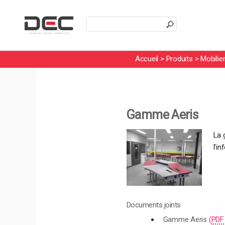
En poursuivant votre navigation sur
Accueil
>
Produits
>
Mobilie
Gamme Aeris
La 
l’i
Documents joints
Gamme Aeris
(
PDF