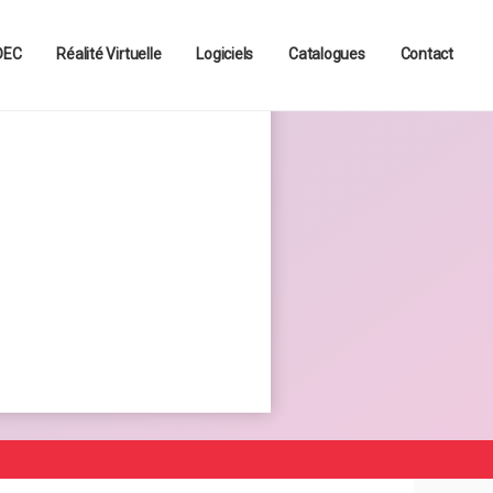
s contenus et services adaptés
OK
 DEC
Réalité Virtuelle
Logiciels
Catalogues
Contact