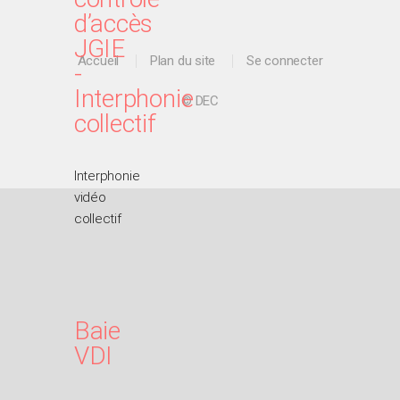
d’accès
JGIE
Accueil
Plan du site
Se connecter
-
Interphonie
© DEC
collectif
Interphonie
vidéo
collectif
Baie
VDI