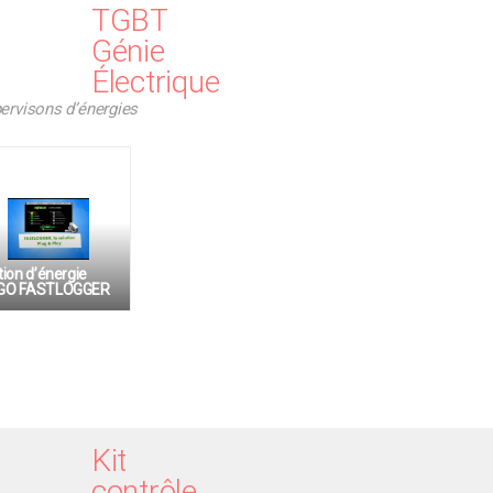
TGBT
Génie
Électrique
ervisons d’énergies
ion d’énergie
O FASTLOGGER
Kit
contrôle