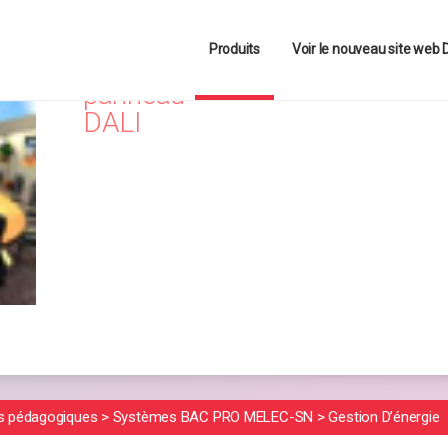
 ce site, vous acceptez l'utilisation de cookies pour vous proposer de
Produits
Voir le nouveau site web
Le
panneau
DALI
s pédagogiques
>
Systèmes BAC PRO MELEC-SN
>
Gestion D’énergie