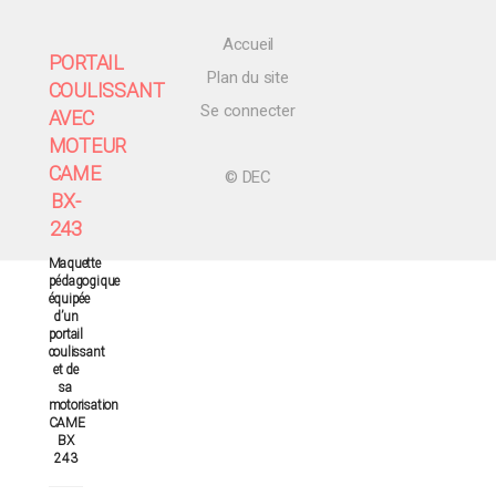
Accueil
PORTAIL
Plan du site
COULISSANT
Se connecter
AVEC
MOTEUR
CAME
© DEC
BX-
243
Maquette
pédagogique
équipée
d’un
portail
coulissant
et de
sa
motorisation
CAME
BX
243