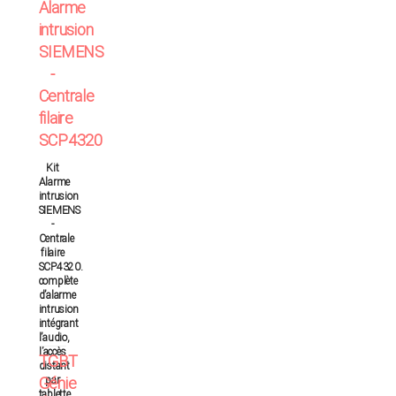
Alarme
intrusion
SIEMENS
-
Centrale
filaire
SCP4320
Kit
Alarme
intrusion
SIEMENS
-
Centrale
filaire
SCP4320.
complète
d’alarme
intrusion
intégrant
l’audio,
l’accès
TGBT
distant
Génie
par
tablette