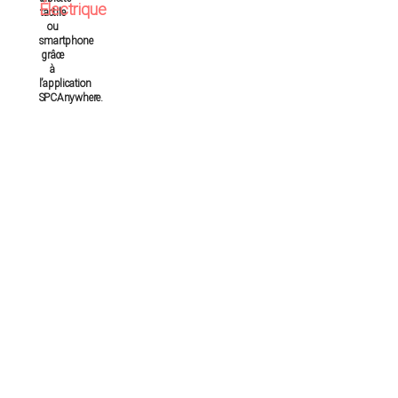
Électrique
tactile
ou
smartphone
grâce
à
l’application
SPCAnywhere.