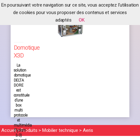
En poursuivant votre navigation sur ce site, vous acceptez l'utilisation
de cookies pour vous proposer des contenus et services
adaptés
OK
Domotique
X3D
La
solution
domotique
DELTA
DORE
est
constituée
d’une
box
multi
protocole
et
multimédia
Accueil
>
Produits
>
Mobilier technique
>
Aeris
(Tydom
3.0)