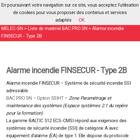
En poursuivant votre navigation sur ce site, vous acceptez l'utilisation
de cookies pour vous proposer des contenus et services
adaptés
OK
Accueil
>
Produits
>
Produits pédagogiques
>
Systèmes BAC PRO
MELEC-SN
>
Liste de matériel BAC PRO SN
>
Alarme incendie
FINSECUR - Type 2B
Alarme incendie FINSECUR - Type 2B
Alarme incendie FINSECUR – Système de sécurité incendie SSI
adressable
BAC PRO SN – Option SSIHT
–
Zone Paramétrage et
maintenance des systèmes (Espace systèmes 2.1 du repère
pour la formation)
La gamme BALTIC 512 ECS-CMSI répond aux exigences des
systèmes de sécurité incendie (SSI) de catégorie A avec
équipement d’alarme (EA) de type 1. Elle dispose du protocole