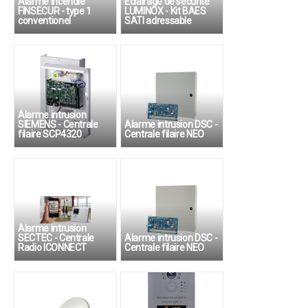
Alarme incendie
Eclairage de sécurité
FINSECUR - type 1
LUMINOX - Kit BAES
conventionel
SATI adressable
Alarme intrusion
SIEMENS - Centrale
Alarme intrusion DSC -
filaire SCP4320
Centrale filaire NEO
Alarme intrusion
SECTEC - Centrale
Alarme intrusion DSC -
Radio ICONNECT
Centrale filaire NEO